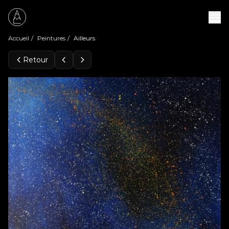
Accueil
/
Peintures
/
Ailleurs
Retour
Peintures
Expositions
À propos
Contact