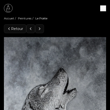
Accueil
/
Peintures
/
Le Poète
Retour
Peintures
Expositions
À propos
Contact