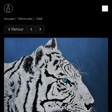
Accueil
/
Peintures
/
Olof
Retour
Peintures
Expositions
À propos
Contact