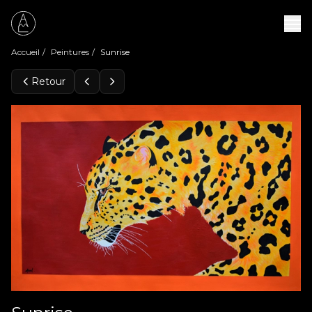
Accueil
/
Peintures
/
Sunrise
Retour
Peintures
Expositions
À propos
Contact