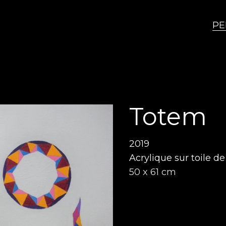
PE
Totem
2019
Acrylique sur toile d
50 x 61 cm