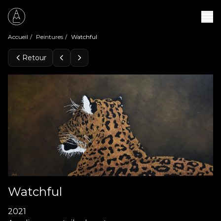
Accueil
/
Peintures
/
Watchful
Retour
Peintures
Expositions
À propos
Contact
Watchful
2021